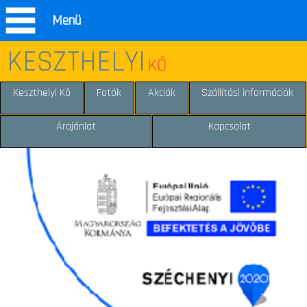
Menü
KESZTHELYI
KŐ
Keszthelyi Kő
Fotók
Akciók
Szállítási információk
Árajánlat
Kapcsolat