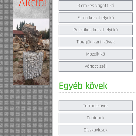
Akció!
3 cm -es vágott kő
Sima keszthelyi kő
Rusztikus keszthelyi kő
Tipegők, kerti kövek
Mozaik kő
Vágott szél
Egyéb kövek
Terméskövek
Gabionok
Díszkavicsok