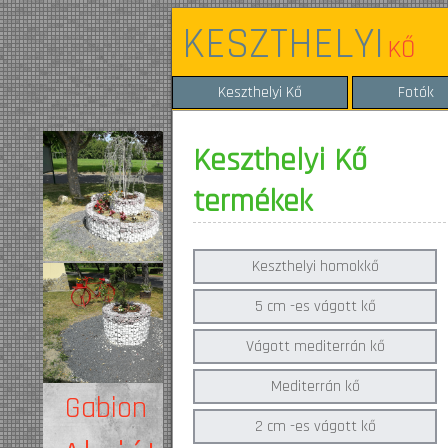
KESZTHELYI
KŐ
Keszthelyi Kő
Fotók
Keszthelyi Kő
termékek
Keszthelyi homokkő
5 cm -es vágott kő
Vágott mediterrán kő
Mediterrán kő
Gabion
2 cm -es vágott kő