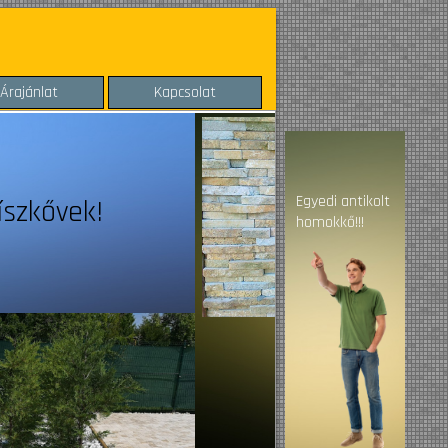
Árajánlat
Kapcsolat
Egyedi antikolt
Kerti Díszkővek!
homokkő!!!