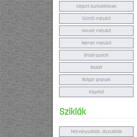
Vágott burkolókövek
Süttői mészkő
Horvát mészkő
Német mészkő
Brazil quarzit
Bazalt
Bolgár gneisek
Kígyókő
Sziklák
Márványsziklák, díszsziklák