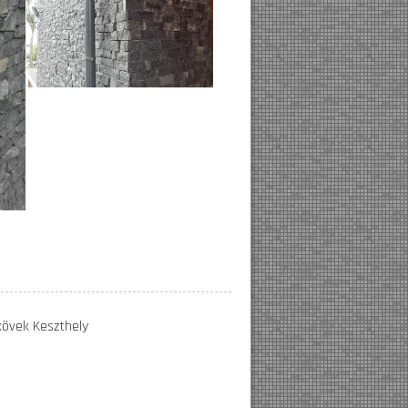
 kövek Keszthely