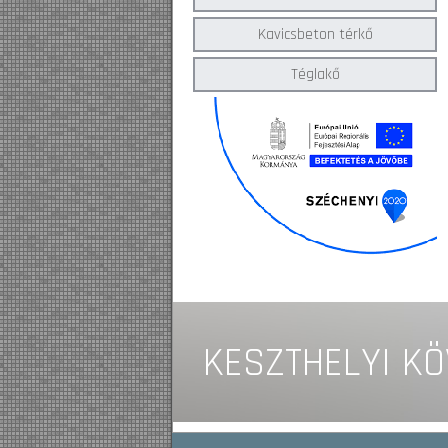
Kavicsbeton térkő
Téglakő
K
E
S
Z
T
H
E
L
Y
I
K
Ö