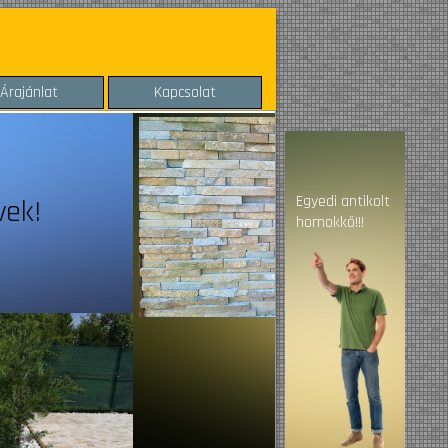
Árajánlat
Kapcsolat
Egyedi antikolt
Kerti Díszkővek!
homokkő!!!