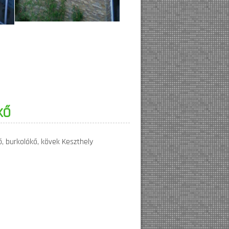
kő
ő, burkolókő, kövek Keszthely