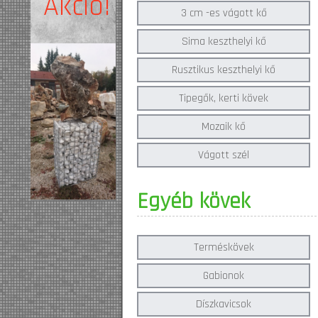
Akció!
3 cm -es vágott kő
Sima keszthelyi kő
Rusztikus keszthelyi kő
Tipegők, kerti kövek
Mozaik kő
Vágott szél
Egyéb kövek
Terméskövek
Gabionok
Díszkavicsok