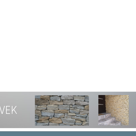
V
E
K