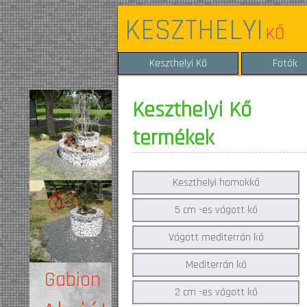
KESZTHELYI
KŐ
Keszthelyi Kő
Fotók
Keszthelyi Kő
termékek
Keszthelyi homokkő
5 cm -es vágott kő
Vágott mediterrán kő
Mediterrán kő
Gabion
2 cm -es vágott kő