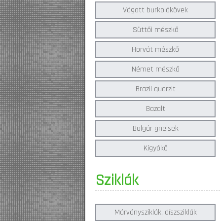
Vágott burkolókövek
Süttői mészkő
Horvát mészkő
Német mészkő
Brazil quarzit
Bazalt
Bolgár gneisek
Kígyókő
Sziklák
Márványsziklák, díszsziklák